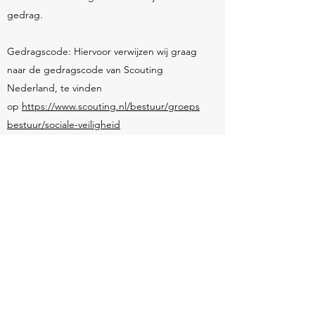
gedrag.
Gedragscode: Hiervoor verwijzen wij graag
naar de gedragscode van Scouting
Nederland, te vinden
op
https://www.scouting.nl/bestuur/groeps
bestuur/sociale-veiligheid
Vertrouwens-(contact)persoon: “Als er
sprake is van een calamiteitensituatie, zoals
grensoverschrijdend gedrag, een ongeluk
of een sterfgeval, staan onze bestuursleden
je graag te hulp. Ook kun je altijd contact
opnemen met het landelijk opvangteam. Dit
team bestaat uit landelijk vrijwilligers die
groepsbesturen adviseren over hoe ze
hiermee om kunnen gaan. Deze vrijwilligers